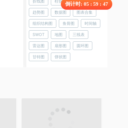
折线图
柱状图
树状图
倒计时:
05
:
59
:
47
趋势图
数据图
图表合集
组织结构图
鱼骨图
时间轴
SWOT
地图
三线表
雷达图
扇形图
圆环图
甘特图
饼状图