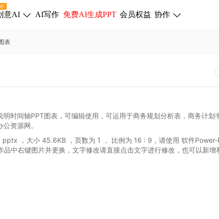
W
创意AI
AI写作
免费AI生成PPT
会员权益
协作
图表
说明时间轴PPT图表，可编辑使用，可运用于商务规划分析表，商务计划
办公资源网。
pptx
，大小 45.6KB
，页数为 1
， 比例为
16 : 9
，请使用 软件Power-P
作品中右键图片并更换，文字修改请直接点击文字进行修改，也可以新增
。