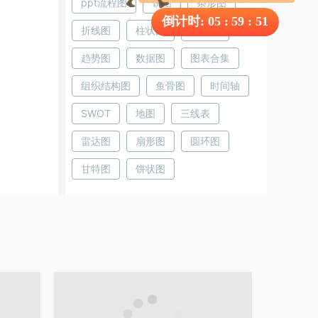
ppt流程图
饼图
条形图
倒计时:
05
:
59
:
51
折线图
柱状图
树状图
趋势图
数据图
图表合集
组织结构图
鱼骨图
时间轴
SWOT
地图
三线表
雷达图
扇形图
圆环图
甘特图
饼状图