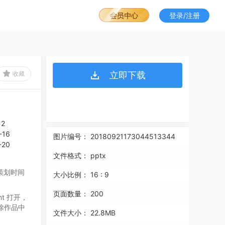
登录/注册
收藏
立即下载
图片编号：
20180921173044513344
文件格式：
pptx
策划时间
大小比例：
16 : 9
页面数量：
200
nt
打开，
除作品中
文件大小：
22.8MB