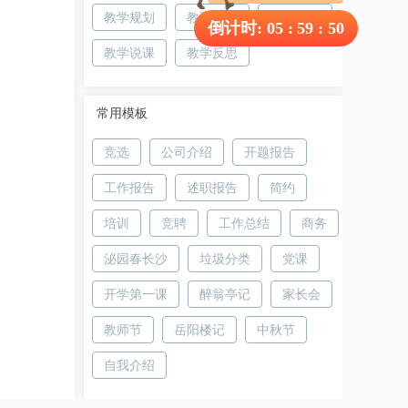
教学规划
教育培训
教学设计
倒计时:
05
:
59
:
49
教学说课
教学反思
常用模板
竞选
公司介绍
开题报告
工作报告
述职报告
简约
培训
竞聘
工作总结
商务
泌园春长沙
垃圾分类
党课
开学第一课
醉翁亭记
家长会
教师节
岳阳楼记
中秋节
自我介绍