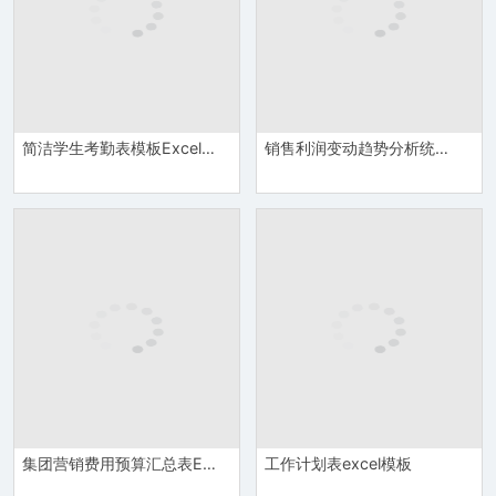
简洁学生考勤表模板Excel模板
销售利润变动趋势分析统计excel销售报表模板
集团营销费用预算汇总表Excel模板
工作计划表excel模板