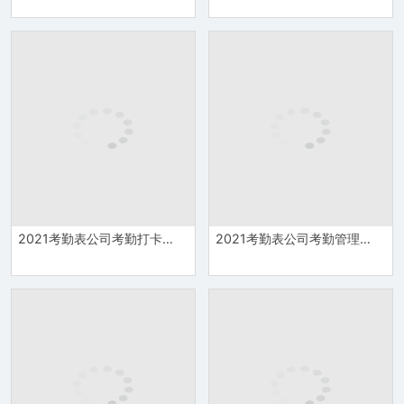
2021考勤表公司考勤打卡表员工出勤表格Excel模板
2021考勤表公司考勤管理表格Excel模板