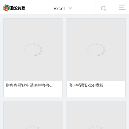
Excel
拼多多帮砍申请表拼多多请朋友帮忙砍价申请表
客户档案Excel模板