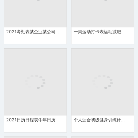
2021考勤表某企业某公司员工出勤表Excel模板
一周运动打卡表运动减肥周计划表Excel模板
2021日历日程表牛年日历
个人适合初级健身训练计划运动打卡表