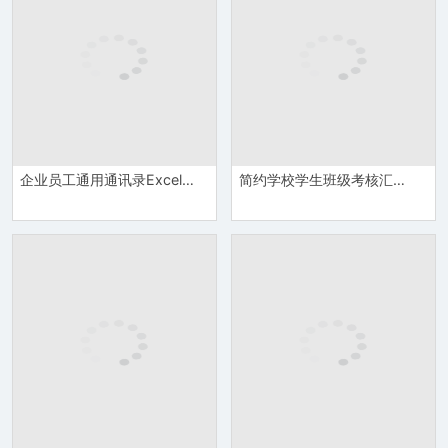
企业员工通用通讯录Excel模板
简约学校学生班级考核汇总表Excel模板