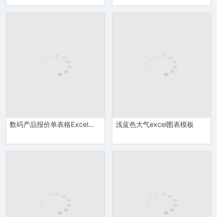
数码产品报价单表格Excel模板
浅蓝色大气excel图表模板