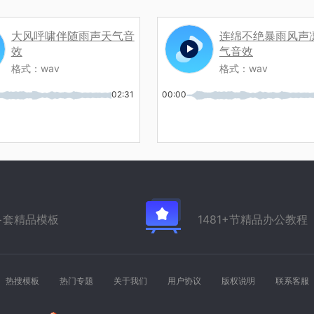
大风呼啸伴随雨声天气音
连绵不绝暴雨风声
效
气音效
格式：
wav
格式：
wav
02:31
00:00
万+套精品模板
1481+节精品办公教程
热搜模板
热门专题
关于我们
用户协议
版权说明
联系客服