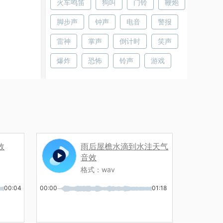
火车鸣笛
狗叫
门铃
鞭炮
脚步声
钟声
电音
警报
雷神
掌声
倒计时
笑声
爆炸
恐怖
铃声
游戏
效
雨后屋檐水滴到水洼天气
音效
格式：
wav
00:04
00:00
01:18