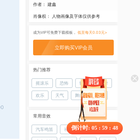
作者：
建鑫
肖像权：
人物画像及字体仅供参考
成为VIP可免费下载模板，
低至每天0.03元>
立即购买VIP会员
热门推荐
摇滚乐
恐怖
轻松
韵律
欢乐
天气
舞曲
生活
00
常用音效
倒计时:
05
:
59
:
47
汽车鸣笛
礼花
碰撞
雨声