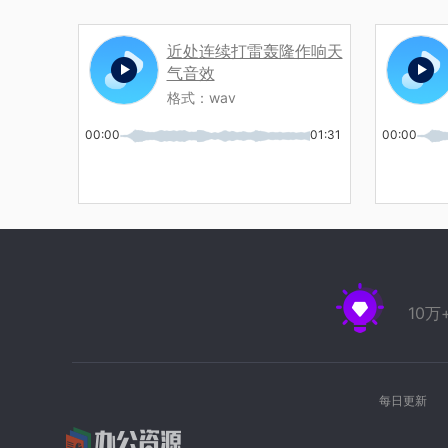
近处连续打雷轰隆作响天
气音效
格式：
wav
00:00
01:31
00:00
10
每日更新