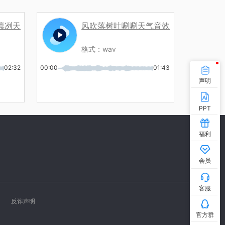
凛冽天
风吹落树叶唰唰天气音效
格式：
wav
02:32
00:00
01:43
声明
PPT
福利
会员
客服
反诈声明
官方群