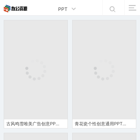
PPT
古风鸣雪唯美广告创意PPT模板
青花瓷个性创意通用PPT模板