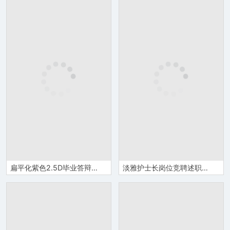
扁平化紫色2.5D毕业答辩PPT模板
淡雅护士长岗位竞聘述职报告医院医疗护士工作总结汇报PPT模板