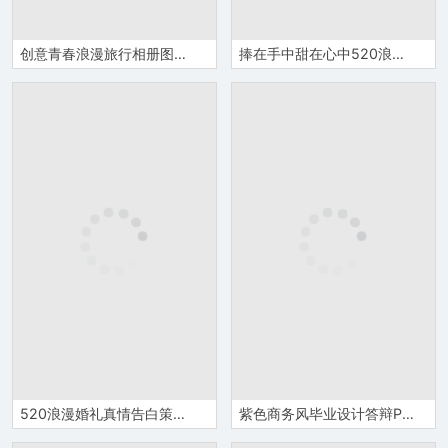
创意青春浪漫旅行相册图片展示相册PPT模板
捧在手中甜在心中520浪漫婚庆策划PPT模板
520浪漫婚礼真情告白策划PPT模板
紫色商务风毕业设计答辩PPT模板