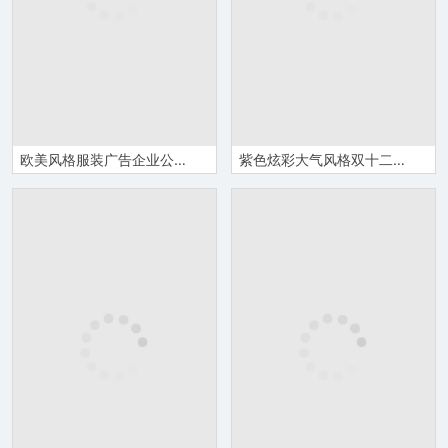
欧美风格服装广告企业公司介绍招商引资工作汇报PPT模板
紫色炫彩大气风格双十二疯狂嗨购活动策划PPT模板