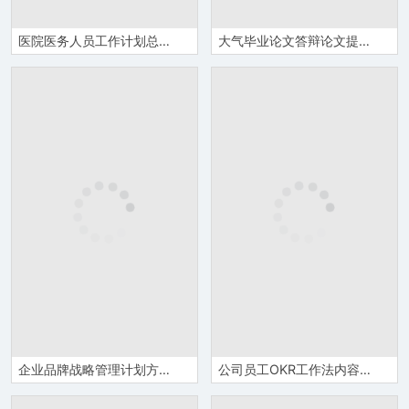
医院医务人员工作计划总结医疗护理质量管理介绍PPT模板
大气毕业论文答辩论文提纲PPT模板
企业品牌战略管理计划方案品牌整合营销策略技巧学习PPT模板
公司员工OKR工作法内容培训职场目标管理计划总结PPT模板