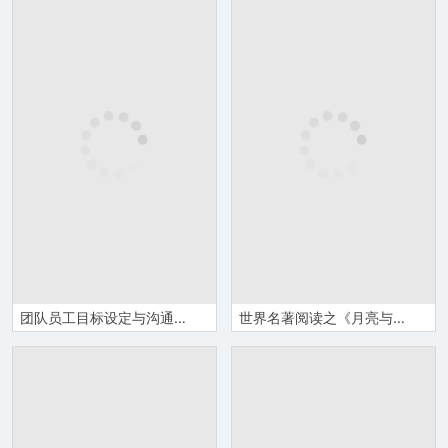
团队员工目标设定与沟通职场OKR目标管理工作法培训PPT模板
世界名著阅读之《月亮与六便士》长篇小说艺术特色鉴赏分析课件通用PPT模板