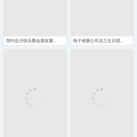
简约生日快乐聚会朋友聚餐活动员工生日会纪念电子相册生日活动策划PPT模板
电子相册公司员工生日团建部门纪念册PPT模板