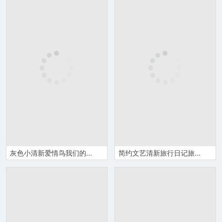
灰色小清新爱情鸟我们的故事恋爱过程PPT模板
简约文艺清新旅行日记旅行电子纪念相册PPT模板