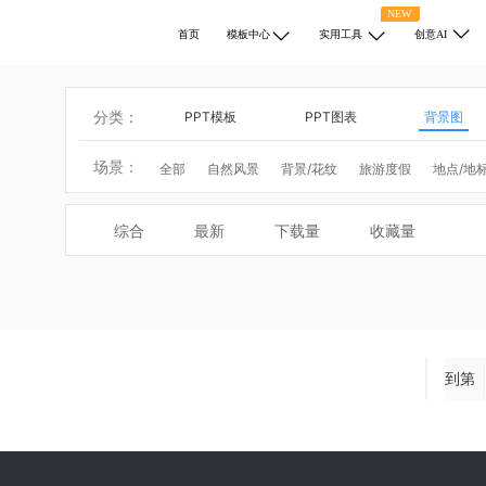
NEW
首页
模板中心
实用工具
创意AI
分类：
PPT模板
PPT图表
背景图
场景：
全部
自然风景
背景/花纹
旅游度假
地点/地
动物
医学/健康
商业/金融
宗教
科学/技术
热门搜索：
圣诞节
综合
最新
下载量
收藏量
到第