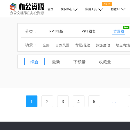
NEW
首页
模板中心
实用工具
创意AI
分类：
PPT模板
PPT图表
背景图
场景：
全部
自然风景
背景/花纹
旅游度假
地点/地
动物
医学/健康
商业/金融
宗教
科学/技术
热门搜索：
圣诞节
综合
最新
下载量
收藏量
...
1
2
3
4
5