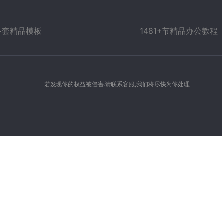
万+套精品模板
1481+节精品办公教程
若发现你的权益被侵害.请联系客服,我们将尽快为你处理