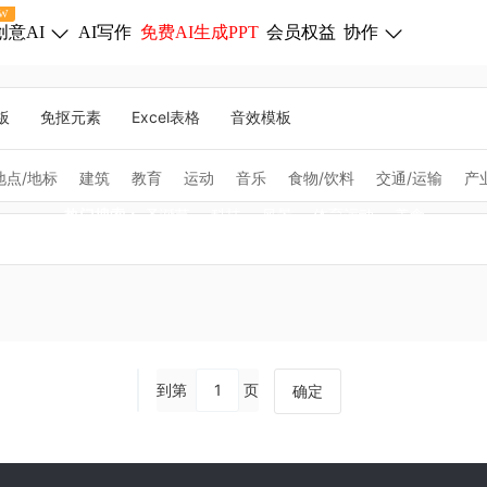
W
创意AI
AI写作
免费AI生成PPT
会员权益
协作
板
免抠元素
Excel表格
音效模板
地点/地标
建筑
教育
运动
音乐
食物/饮料
交通/运输
产
热门搜索：
圣诞节
科技
风景
体育运动
美食
到第
页
确定