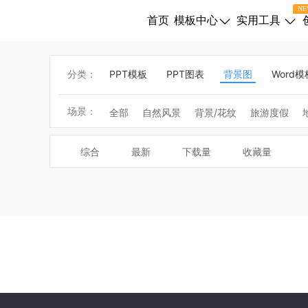
NE
首页
模板中心
实用工具
分类：
PPT模板
PPT图表
背景图
Word模
场景：
全部
自然风景
背景/花纹
旅游度假
科学/技术
美妆/时尚
计算机/沟通
表情
综合
最新
下载量
收藏量