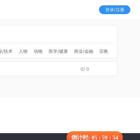
登录/注册
业/技术
人物
动物
医学/健康
商业/金融
宗教
0
/
0
倒计时:
05
:
59
:
54